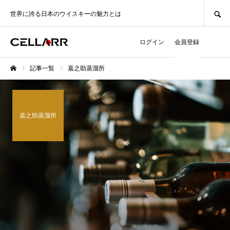
SEARCH
世界に誇る日本のウイスキーの魅力とは
ログイン
会員登録
記事一覧
嘉之助蒸溜所
ホーム
嘉之助蒸溜所