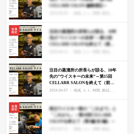
CELLARR SALON 編集後記～
2024.05.05
地域
ヒト
時間
酔話
イベント
注目の蒸溜所の所長らが語る、10年
先の”ウイスキーの未来”～第15回
CELLARR SALONを終えて（後編/
全2編）～
2024.04.11
地域
ヒト
時間
酔話
イベント
注目の蒸溜所の所長らが語る、10年
先の”ウイスキーの未来”～第15回
CELLARR SALONを終えて（前編/
全2編）～
2024.04.07
地域
ヒト
時間
酔話
イベント
秩父ウイスキー祭の「これまで」と
「これから」～第20回CELLARR
SALONを終えて（第3編/全3編）～
2024.02.11
地域
ヒト
時間
酔話
イベント